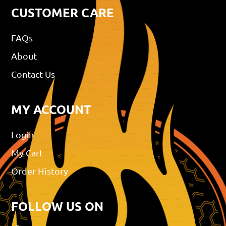
CUSTOMER CARE
FAQs
About
Contact Us
MY ACCOUNT
Login
My Cart
Order History
FOLLOW US ON