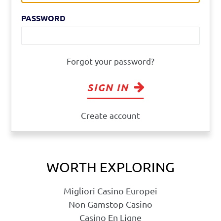
PASSWORD
Forgot your password?
Create account
WORTH EXPLORING
Migliori Casino Europei
Non Gamstop Casino
Casino En Ligne